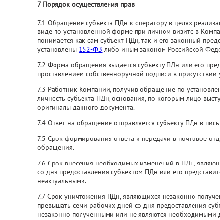
7 Порядок осуществления прав
7.1 Обращение субъекта ПДн к оператору в целях реализа
виде по установленной форме при личном визите в Компан
понимается как сам субъект ПДн, так и его законный пред
установлены
152-ФЗ
либо иным законом Российской Феде
7.2 Форма обращения выдается субъекту ПДн или его пре
проставлением собственноручной подписи в присутствии 
7.3 Работник Компании, получив обращение по установле
личность субъекта ПДн, основания, по которым лицо выст
оригиналы данного документа.
7.4 Ответ на обращение отправляется субъекту ПДн в пис
7.5 Срок формирования ответа и передачи в почтовое от
обращения.
7.6 Срок внесения необходимых изменений в ПДн, являю
со дня предоставления субъектом ПДн или его представи
неактуальными.
7.7 Срок уничтожения ПДн, являющихся незаконно получ
превышать семи рабочих дней со дня предоставления суб
незаконно полученными или не являются необходимыми д