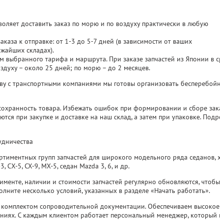
оляет доставить заказ по морю и по воздуху практически в любую
аказа к отправке: от 1-3 до 5-7 дней (в зависимости от ваших
жайших складах).
м выбранного тарифа и маршрута. При заказе запчастей из Японии в 
здуху – около 25 дней; по морю – до 2 месяцев.
ву с транспортными компаниями мы готовы организовать бесперебой
сохранность товара. Избежать ошибок при формировании и сборе зака
тся при закупке и доставке на наш склад, а затем при упаковке. Подр
удничества
ортиментных групп запчастей для широкого модельного ряда седанов, 
 СX-5, CX-9, MX-5, седан Mazda 3, 6, и др.
менте, наличии и стоимости запчастей регулярно обновляются, чтобы
лните несколько условий, указанных в разделе «Начать работать».
комплектом сопроводительной документации. Обеспечиваем высокое 
иях. С каждым клиентом работает персональный менеджер, который в