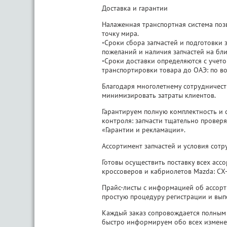
Доставка и гарантии
Налаженная транспортная система позв
точку мира.
◦Сроки сбора запчастей и подготовки з
пожеланий и наличия запчастей на бли
◦Сроки доставки определяются с учето
транспортировки товара до ОАЭ: по во
Благодаря многолетнему сотрудничест
минимизировать затраты клиентов.
Гарантируем полную комплектность и 
контроля: запчасти тщательно проверяю
«Гарантии и рекламации».
Ассортимент запчастей и условия сотр
Готовы осуществить поставку всех асс
кроссоверов и кабриолетов Mazda: СX-3,
Прайс-листы с информацией об ассорти
простую процедуру регистрации и выпо
Каждый заказ сопровождается полным 
быстро информируем обо всех изменен