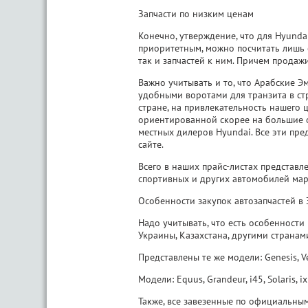
Запчасти по низким ценам
Конечно, утверждение, что для Hyunda
приоритетным, можно посчитать лишь 
так и запчастей к ним. Причем продаж
Важно учитывать и то, что Арабские Э
удобными воротами для транзита в ст
стране, на привлекательность нашего
ориентированной скорее на большие о
местных дилеров Hyundai. Все эти пр
сайте.
Всего в наших прайс-листах представ
спортивных и других автомобилей мар
Особенности закупок автозапчастей в
Надо учитывать, что есть особенности
Украины, Казахстана, другими страна
Представлены те же модели: Genesis, Velo
Модели: Equus, Grandeur, i45, Solaris, 
Также, все завезенные по официальным