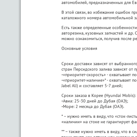
автомобилей, предназначенных для Евро
В этой связи, во избежание ошибок пр
каталожного номера автомобильной зап
Есть также определенные особенности 
авторезина, кузовных запчастей и др.
можно ознакомиться, получив после ре
Основные условия
Сроки доставки зависят от выбранного
стран Персидского залива зависят от 
◦«приоритет-скорость» - охватывает по
◦«приоритет-наличие»* - охватывает по
Jabel Ali) и составляет 5-7 дней;
Сроки заказа в Корее (Hyundai Mobis):
◦Авиа: 25-30 дней до Дубая (ОАЭ);
◦Море: 2 месяца до Дубая (ОАЭ).
* – нужно иметь в виду, что «сток-ли
«наличии» на стоке не гарантирует фа
** – также нужно иметь в виду, что в 