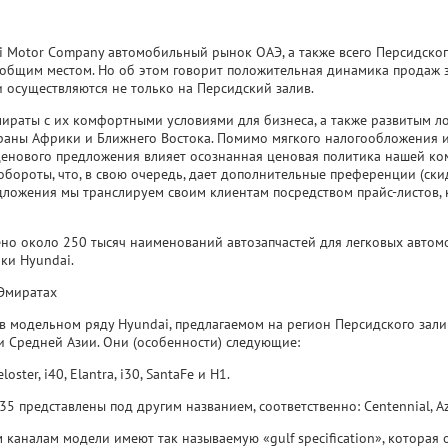
i Motor Company автомобильный рынок ОАЭ, а также всего Персидског
общим местом. Но об этом говорит положительная динамика продаж за
и осуществляются не только на Персидский залив.
мираты с их комфортными условиями для бизнеса, а также развитым л
раны Африки и Ближнего Востока. Помимо мягкого налогообложения и
 ценового предложения влияет осознанная ценовая политика нашей ко
бороты, что, в свою очередь, дает дополнительные преференции (ск
едложения мы транслируем своим клиентам посредством прайс-листов,
лено около 250 тысяч наименований автозапчастей для легковых автом
ки Hyundai.
 Эмиратах
 в модельном ряду Hyundai, предлагаемом на регион Персидского зали
ми Средней Азии. Они (особенности) следующие:
ster, i40, Elantra, i30, SantaFe и H1.
ix35 представлены под другим названием, соответственно: Centennial, Aze
 каналам модели имеют так называемую «gulf specification», которая