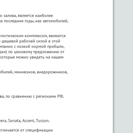
о залива, является наиболее
 последние годы, как автомобилей,
огистическим комплексом, являются
 дешевой рабочей силой в этой
мпании с низкой нормой прибыли,
идки) по ценовому предложению от
 которые можно увидеть на нашем
обилей, минивэнов, внедорожников,
ва, по сравнению с регионами РФ,
ra, Sonata, Accent, Tucson.
 отличается от спецификации