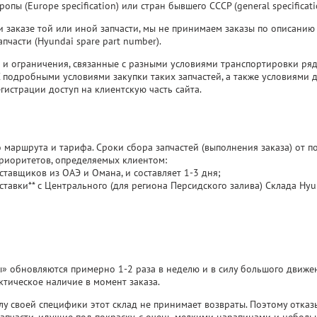
пы (Europe specification) или стран бывшего СССР (general specificati
и заказе той или иной запчасти, мы не принимаем заказы по описанию
части (Hyundai spare part number).
и ограничения, связанные с разными условиями транспортировки ряда 
 С подробными условиями закупки таких запчастей, а также условиями 
гистрации доступ на клиентскую часть сайта.
 маршрута и тарифа. Сроки сбора запчастей (выполнения заказа) от п
приоритетов, определяемых клиентом:
ставщиков из ОАЭ и Омана, и составляет 1-3 дня;
ставки** с Центрального (для региона Персидского залива) Склада Hyun
сты» обновляются примерно 1-2 раза в неделю и в силу большого движ
ктическое наличие в момент заказа.
силу своей специфики этот склад не принимает возвраты. Поэтому отка