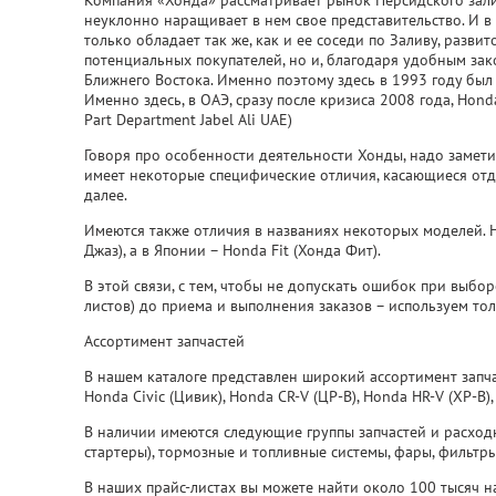
Компания «Хонда» рассматривает рынок Персидского залив
неуклонно наращивает в нем свое представительство. И в
только обладает так же, как и ее соседи по Заливу, разв
потенциальных покупателей, но и, благодаря удобным за
Ближнего Востока. Именно поэтому здесь в 1993 году был
Именно здесь, в ОАЭ, сразу после кризиса 2008 года, Hon
Part Department Jabel Ali UAE)
Говоря про особенности деятельности Хонды, надо заметить
имеет некоторые специфические отличия, касающиеся отд
далее.
Имеются также отличия в названиях некоторых моделей. Н
Джаз), а в Японии – Honda Fit (Хонда Фит).
В этой связи, с тем, чтобы не допускать ошибок при выбо
листов) до приема и выполнения заказов – используем то
Ассортимент запчастей
В нашем каталоге представлен широкий ассортимент запча
Honda Civic (Цивик), Honda CR-V (ЦР-В), Honda HR-V (ХР-В), 
В наличии имеются следующие группы запчастей и расходн
стартеры), тормозные и топливные системы, фары, фильтры,
В наших прайс-листах вы можете найти около 100 тысяч н