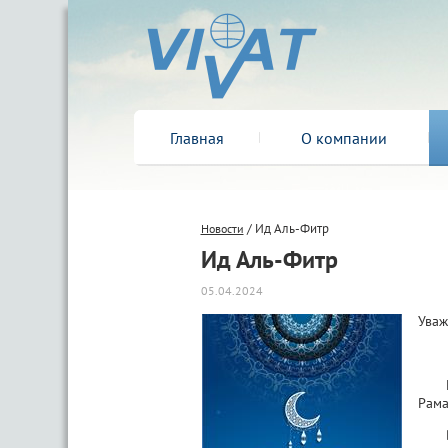
Главная
О компании
/ Ид Аль-Фитр
Новости
Ид Аль-Фитр
05.04.2024
Уваж
Позд
Рама
В ОА